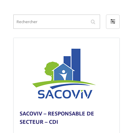
DES OBJECTIFS QUI
Rechercher
ONT DU SENS
Filter
by
DES DÉFIS
STIMULANTS
UNE QUALITÉ DE VIE
AU TRAVAIL
SACOVIV – RESPONSABLE DE
SECTEUR – CDI