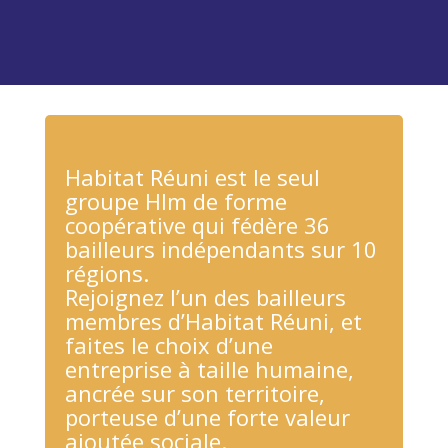
Habitat Réuni est le seul
groupe Hlm de forme
coopérative qui fédère 36
bailleurs indépendants sur 10
régions.
Rejoignez l’un des bailleurs
membres d’Habitat Réuni, et
faites le choix d’une
entreprise à taille humaine,
ancrée sur son territoire,
porteuse d’une forte valeur
ajoutée sociale.