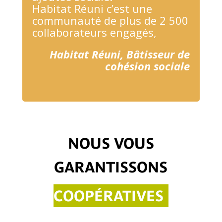
Habitat Réuni c’est une
communauté de plus de 2 500
collaborateurs engagés,
Habitat Réuni, Bâtisseur de
cohésion sociale
DES MISSIONS À
IMPACTS SOCIAUX
NOUS VOUS
DES VALEURS
GARANTISSONS
COOPÉRATIVES