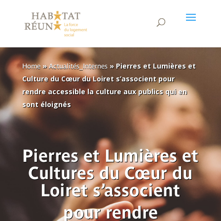
»
»
Pierres et Lumières et
Home
Actualités_Internes
Culture du Cœur du Loiret s’associent pour
rendre accessible la culture aux publics qui en
sont éloignés
Pierres et Lumières
et
C
ultures du Cœur du
Loiret s’associent
pour rendr
e