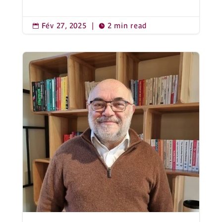
Fév 27, 2025
|
2 min read

