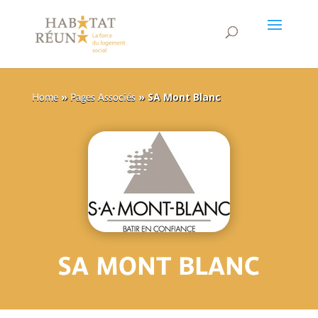
»
»
SA Mont Blanc
Home
Pages Associés
SA MONT BLANC