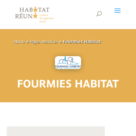
»
»
Fourmies Habitat
Home
Pages Associés
FOURMIES HABITAT