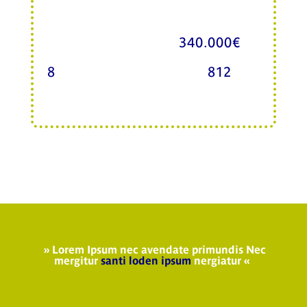
Cabinet Seban et associés pour
une durée de 2 ans et un
montant estimé de
340.000€
.
8
associés représentant
812
salariés ont recours à cette
prestation
» Lorem Ipsum nec avendate primundis Nec
mergitur
santi loden ipsum
nergiatur «