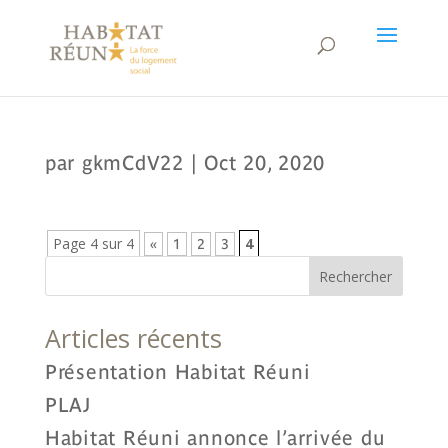
par
gkmCdV22
|
Oct 20, 2020
Page 4 sur 4
4
«
1
2
3
Articles récents
Présentation Habitat Réuni
PLAJ
Habitat Réuni annonce l’arrivée du